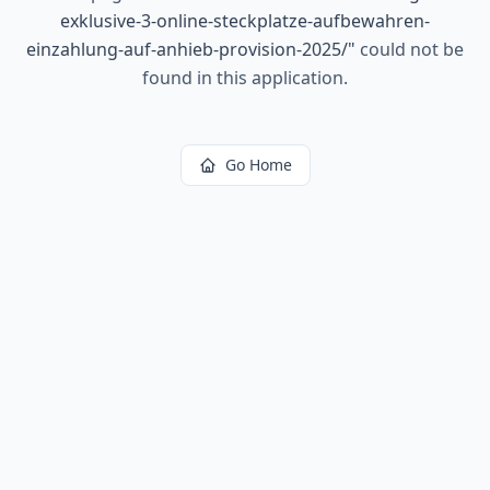
exklusive-3-online-steckplatze-aufbewahren-
einzahlung-auf-anhieb-provision-2025/
"
could not be
found in this application.
Go Home